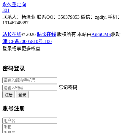
永久重定向
301
联系人：杨泽业 联系QQ：350379853 微信：zgdiyi 手机：
19146748887
站长在线
© 2026
站长在线
版权所有 本站由
AnqiCMS
驱动
湘ICP备20005810号-100
登录畅享更多权益
密码登录
忘记密码
注册
登录
账号注册