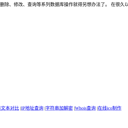
增加、删除、修改、查询等系列数据库操作就得另想办法了。 在很久以
线文本对比
|
IP地址查询
|
字符串加解密
|
Whois查询
|
在线ico制作